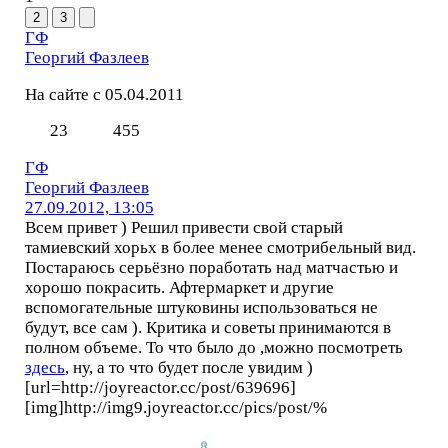
2
3
ГФ
Георгий Фазлеев
На сайте с 05.04.2011
23
455
ГФ
Георгий Фазлеев
27.09.2012, 13:05
Всем привет ) Решил привести свой старый
тамиевский хорьх в более менее смотрибельный вид.
Постараюсь серьёзно поработать над матчастью и
хорошо покрасить. Афтермаркет и другие
вспомогательные штуковины использоваться не
будут, все сам ). Критика и советы принимаются в
полном объеме. То что было до ,можно посмотреть
здесь
, ну, а то что будет после увидим )
[url=http://joyreactor.cc/post/639696]
[img]http://img9.joyreactor.cc/pics/post/%