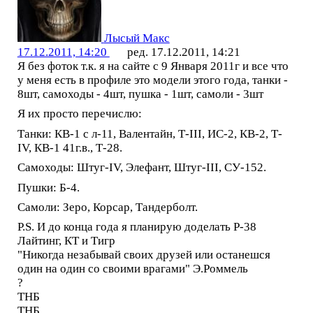
Лысый Макс
17.12.2011, 14:20
ред. 17.12.2011, 14:21
Я без фоток т.к. я на сайте с 9 Января 2011г и все что
у меня есть в профиле это модели этого года, танки -
8шт, самоходы - 4шт, пушка - 1шт, самоли - 3шт
Я их просто перечислю:
Танки: КВ-1 с л-11, Валентайн, Т-III, ИС-2, КВ-2, Т-
IV, КВ-1 41г.в., Т-28.
Самоходы: Штуг-IV, Элефант, Штуг-III, СУ-152.
Пушки: Б-4.
Самоли: Зеро, Корсар, Тандерболт.
P.S. И до конца года я планирую доделать Р-38
Лайтинг, КТ и Тигр
"Никогда незабывай своих друзей или останешся
один на один со своими врагами" Э.Роммель
?
ТНБ
ТНБ