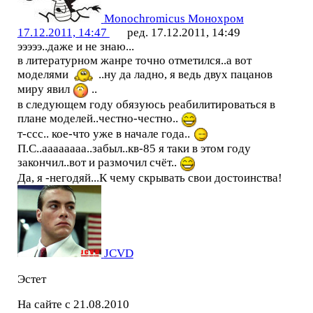
Monochromicus Монохром
17.12.2011, 14:47
ред. 17.12.2011, 14:49
эээээ..даже и не знаю...
в литературном жанре точно отметился..а вот
моделями
..ну да ладно, я ведь двух пацанов
миру явил
..
в следующем году обязуюсь реабилитироваться в
плане моделей..честно-честно..
т-ссс.. кое-что уже в начале года..
П.С..аааааааа..забыл..кв-85 я таки в этом году
закончил..вот и размочил счёт..
Да, я -негодяй...К чему скрывать свои достоинства!
JCVD
Эстет
На сайте с 21.08.2010