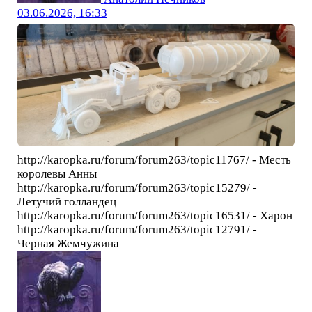
03.06.2026, 16:33
http://karopka.ru/forum/forum263/topic11767/ - Месть
королевы Анны
http://karopka.ru/forum/forum263/topic15279/ -
Летучий голландец
http://karopka.ru/forum/forum263/topic16531/ - Харон
http://karopka.ru/forum/forum263/topic12791/ -
Черная Жемчужина