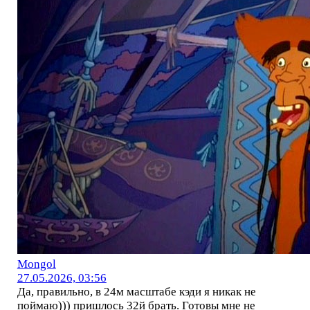
Mоngol
27.05.2026, 03:56
Да, правильно, в 24м масштабе кэди я никак не
поймаю))) пришлось 32й брать. Готовы мне не