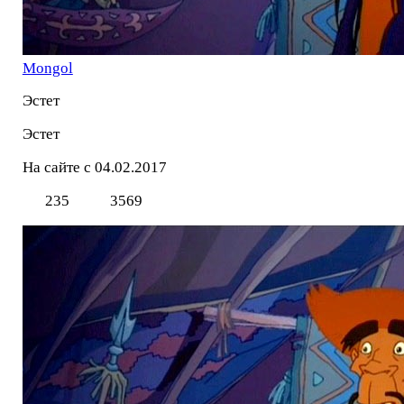
Mоngol
Эстет
Эстет
На сайте с 04.02.2017
235
3569