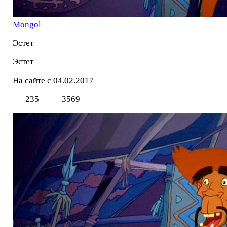
Mоngol
Эстет
Эстет
На сайте с 04.02.2017
235
3569