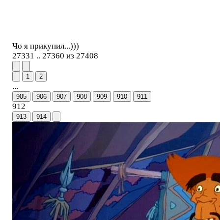
Чо я прикупил...)))
27331 .. 27360 из 27408
1
2
...
905
906
907
908
909
910
911
912
913
914